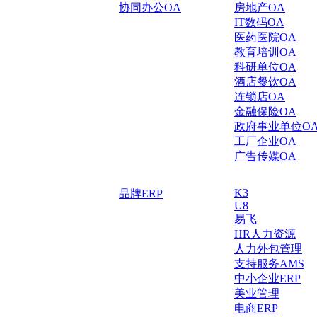
协同办公OA
房地产OA
IT数码OA
医药医院OA
教育培训OA
科研单位OA
酒店餐饮OA
连锁店OA
金融保险OA
政府事业单位O
工厂企业OA
广告传媒OA
K3
品牌ERP
U8
易飞
HR人力资源
人力外包管理
支持服务AMS
中小企业ERP
美业管理
电商ERP