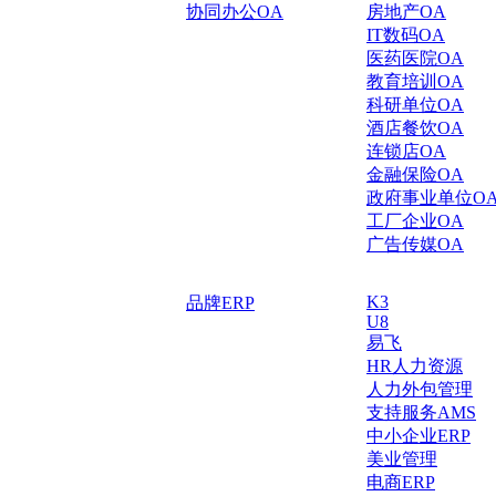
协同办公OA
房地产OA
IT数码OA
医药医院OA
教育培训OA
科研单位OA
酒店餐饮OA
连锁店OA
金融保险OA
政府事业单位O
工厂企业OA
广告传媒OA
K3
品牌ERP
U8
易飞
HR人力资源
人力外包管理
支持服务AMS
中小企业ERP
美业管理
电商ERP