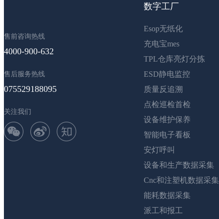
数字工厂
Esop无纸化
售前咨询热线
充电宝mes
4000-900-632
TPL仓库亮灯分拣
ESD静电监控
售后服务热线
075529188095
质量反追溯
点检巡检首检
关注我们
设备维护保养
智能电子看板
安灯呼叫
设备和生产数据采集
Cnc和注塑机数据采集
能耗数据采集
派工和报工