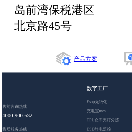
岛前湾保税港区
北京路45号
产品方案
数字工厂
Esop无纸化
售前咨询热线
充电宝mes
4000-900-632
TPL仓库亮灯分拣
售后服务热线
ESD静电监控