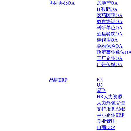
协同办公OA
房地产OA
IT数码OA
医药医院OA
教育培训OA
科研单位OA
酒店餐饮OA
连锁店OA
金融保险OA
政府事业单位O
工厂企业OA
广告传媒OA
K3
品牌ERP
U8
易飞
HR人力资源
人力外包管理
支持服务AMS
中小企业ERP
美业管理
电商ERP