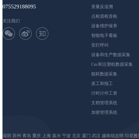
075529188095
质量反追溯
点检巡检首检
关注我们
设备维护保养
智能电子看板
安灯呼叫
设备和生产数据采集
Cnc和注塑机数据采集
能耗数据采集
派工和报工
计时计件工资
文档管理系统
加密管理系统
深圳 苏州 青岛 重庆 上海 嘉兴 宁波 北京 厦门 武汉 越南胡志明 印尼