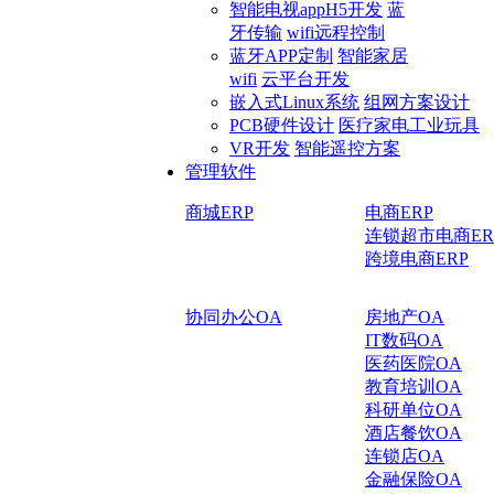
智能电视appH5开发
蓝
牙传输
wifi远程控制
蓝牙APP定制
智能家居
wifi
云平台开发
嵌入式Linux系统
组网方案设计
PCB硬件设计
医疗家电工业玩具
VR开发
智能遥控方案
管理软件
商城ERP
电商ERP
连锁超市电商ER
跨境电商ERP
协同办公OA
房地产OA
IT数码OA
医药医院OA
教育培训OA
科研单位OA
酒店餐饮OA
连锁店OA
金融保险OA