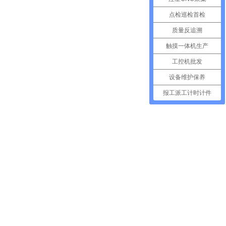
点检巡检首检
质量反追溯
触摸一体机生产
工控机批发
设备维护保养
报工派工计时计件