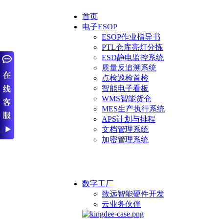
首页
电子ESOP
ESOP作业指导书
PTL仓库亮灯分拣
ESD静电监控系统
质量反追溯系统
点检巡检首检
智能电子看板
WMS智能货仓
MES生产执行系统
APS计划与排程
文档管理系统
加密管理系统
数字工厂
致远智能硬件开发
云业务伙伴