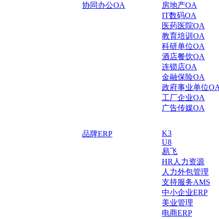
协同办公OA
房地产OA
IT数码OA
医药医院OA
教育培训OA
科研单位OA
酒店餐饮OA
连锁店OA
金融保险OA
政府事业单位O
工厂企业OA
广告传媒OA
K3
品牌ERP
U8
易飞
HR人力资源
人力外包管理
支持服务AMS
中小企业ERP
美业管理
电商ERP