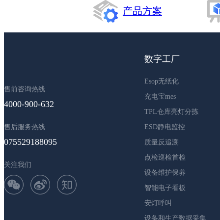
产品方案
数字工厂
Esop无纸化
售前咨询热线
充电宝mes
4000-900-632
TPL仓库亮灯分拣
售后服务热线
ESD静电监控
075529188095
质量反追溯
点检巡检首检
关注我们
设备维护保养
智能电子看板
安灯呼叫
设备和生产数据采集