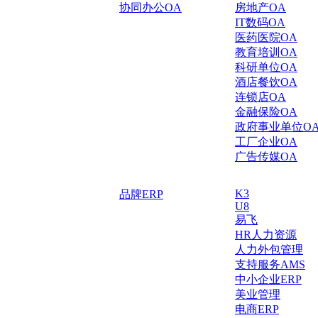
协同办公OA
房地产OA
IT数码OA
医药医院OA
教育培训OA
科研单位OA
酒店餐饮OA
连锁店OA
金融保险OA
政府事业单位O
工厂企业OA
广告传媒OA
K3
品牌ERP
U8
易飞
HR人力资源
人力外包管理
支持服务AMS
中小企业ERP
美业管理
电商ERP