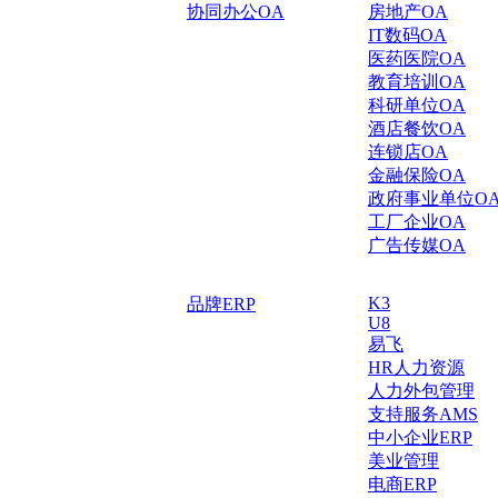
协同办公OA
房地产OA
IT数码OA
医药医院OA
教育培训OA
科研单位OA
酒店餐饮OA
连锁店OA
金融保险OA
政府事业单位O
工厂企业OA
广告传媒OA
K3
品牌ERP
U8
易飞
HR人力资源
人力外包管理
支持服务AMS
中小企业ERP
美业管理
电商ERP